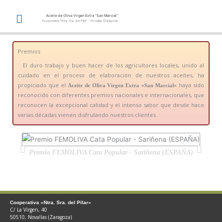
Ir
Menú
Aceite de Oliva Virgen Extra "San Marcial"
al
Cooperativa "Ntra. Sra. del Pilar" - Novallas (Zaragoza)
contenido
principal
Premios
El duro trabajo y buen hacer de los agricultores locales, unido al
cuidado en el proceso de elaboración de nuestros aceites, ha
propiciado que el
haya sido
Aceite de Oliva Virgen Extra «San Marcial»
reconocido con diferentes premios nacionales e internacionales, que
reconocen la excepcional calidad y el intenso sabor que desde hace
varias décadas vienen disfrutando nuestros clientes.
Premio FEMOLIVA Cata Popular - Sariñena (ESPAÑA)
Con
Cooperativa «Ntra. Sra. del Pilar»
C/ La Vírgen, 40
50510, Novallas (Zaragoza)