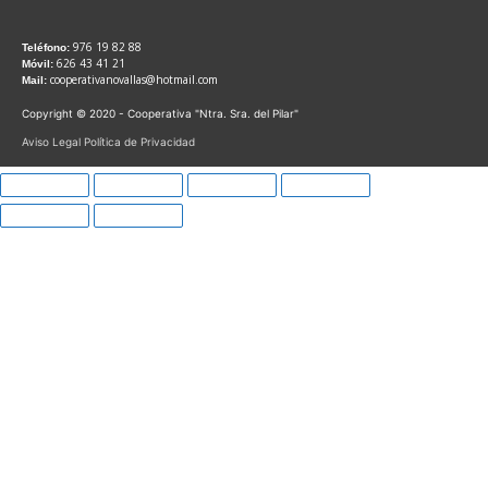
976 19 82 88
Teléfono:
626 43 41 21
Móvil:
cooperativanovallas@hotmail.com
Mail:
Copyright © 2020 - Cooperativa "Ntra. Sra. del Pilar"
Aviso Legal
Política de Privacidad